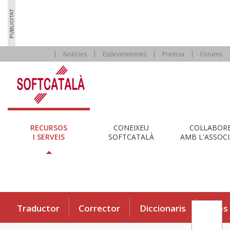
Notícies
Esdeveniments
Premsa
Fòrums
RECURSOS
CONEIXEU
COL·LABOR
I SERVEIS
SOFTCATALÀ
AMB L'ASSOCI
Traductor
Corrector
Diccionaris
Eines