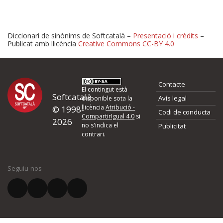
Diccionari de sinònims de Softcatalà –
Presentació i crèdits
–
Publicat amb llicència
Creative Commons CC-BY 4.0
Proposeu-nos millores o 
Contacte
d'errors
El contingut està
Softcatalà
Avís legal
disponible sota la
llicència
Atribució -
© 1998-
Codi de conducta
Si heu trobat un error o voleu proposar alguna millora, ompliu els ca
CompartirIgual 4.0
si
2026
quina és la millora que proposeu o l'error del qual voleu informar-no
no s'indica el
Publicitat
contrari.
El vostre nom *
Seguiu-nos
El vostre correu electrònic *