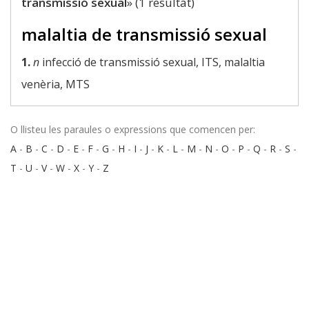
transmissió sexual
» (1 resultat)
malaltia de transmissió sexual
1.
n
infecció de transmissió sexual, ITS, malaltia
venèria, MTS
O llisteu les paraules o expressions que comencen per:
A
-
B
-
C
-
D
-
E
-
F
-
G
-
H
-
I
-
J
-
K
-
L
-
M
-
N
-
O
-
P
-
Q
-
R
-
S
-
T
-
U
-
V
-
W
-
X
-
Y
-
Z