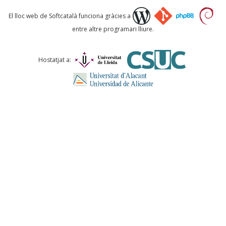
Què proposeu?
El lloc web de Softcatalà funciona gràcies a
entre altre programari lliure.
Comentari *
Hostatjat a:
ENVIA