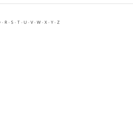
Q
-
R
-
S
-
T
-
U
-
V
-
W
-
X
-
Y
-
Z