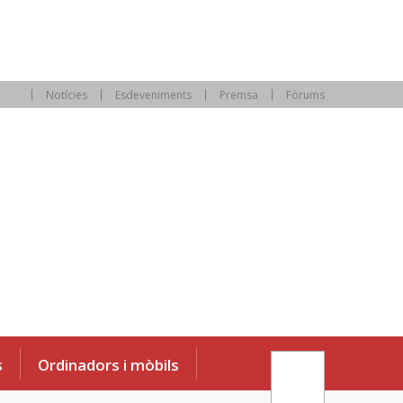
Notícies
Esdeveniments
Premsa
Fòrums
s
Ordinadors i mòbils