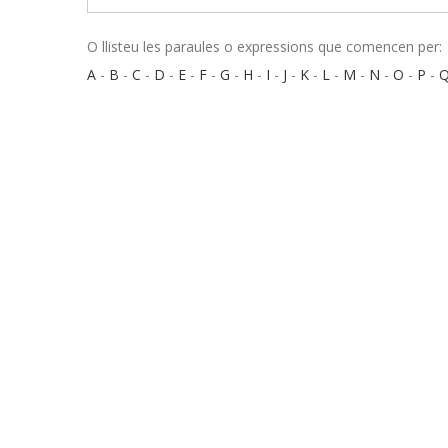
O llisteu les paraules o expressions que comencen per:
A
-
B
-
C
-
D
-
E
-
F
-
G
-
H
-
I
-
J
-
K
-
L
-
M
-
N
-
O
-
P
-