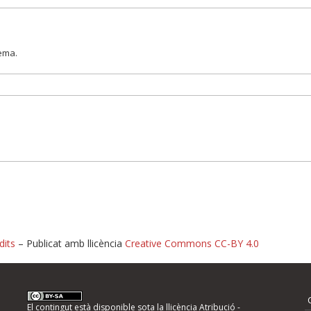
lema.
dits
– Publicat amb llicència
Creative Commons CC-BY 4.0
nformeu d'errors
El contingut està disponible sota la llicència
Atribució -