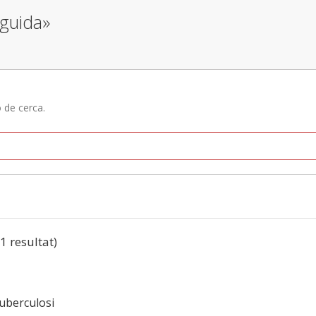
eguida»
ó de cerca.
(1 resultat)
tuberculosi