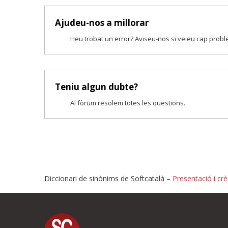
Ajudeu-nos a millorar
Heu trobat un error? Aviseu-nos si veieu cap prob
Teniu algun dubte?
Al fòrum resolem totes les qüestions.
Diccionari de sinònims de Softcatalà –
Presentació i crè
Proposeu-nos millores o i