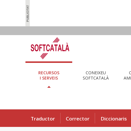
RECURSOS
CONEIXEU
I SERVEIS
SOFTCATALÀ
AMB
Traductor
Corrector
Diccionaris