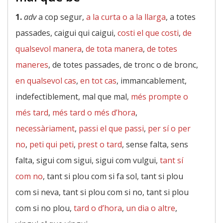
1.
adv
a cop segur,
a la curta o a la llarga
, a totes
passades, caigui qui caigui,
costi el que costi
,
de
qualsevol manera
,
de tota manera
,
de totes
maneres
, de totes passades, de tronc o de bronc,
en qualsevol cas
,
en tot cas
, immancablement,
indefectiblement, mal que mal,
més prompte o
més tard
,
més tard o més d’hora
,
necessàriament
,
passi el que passi
,
per sí o per
no
,
peti qui peti
,
prest o tard
, sense falta, sens
falta, sigui com sigui, sigui com vulgui,
tant sí
com no
, tant si plou com si fa sol, tant si plou
com si neva, tant si plou com si no, tant si plou
com si no plou,
tard o d’hora
,
un dia o altre
,