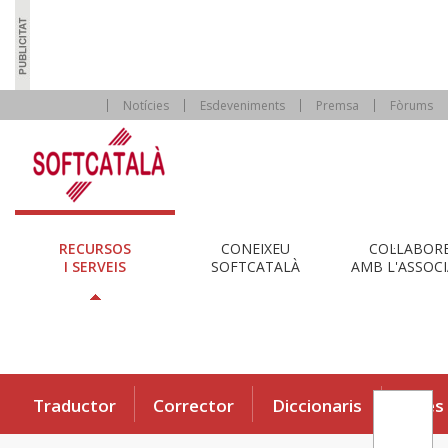
Notícies
Esdeveniments
Premsa
Fòrums
RECURSOS
CONEIXEU
COL·LABOR
I SERVEIS
SOFTCATALÀ
AMB L'ASSOCI
Traductor
Corrector
Diccionaris
Eines