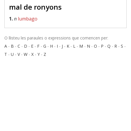
mal de ronyons
1.
n
lumbago
O llisteu les paraules o expressions que comencen per:
A
-
B
-
C
-
D
-
E
-
F
-
G
-
H
-
I
-
J
-
K
-
L
-
M
-
N
-
O
-
P
-
Q
-
R
-
S
-
T
-
U
-
V
-
W
-
X
-
Y
-
Z