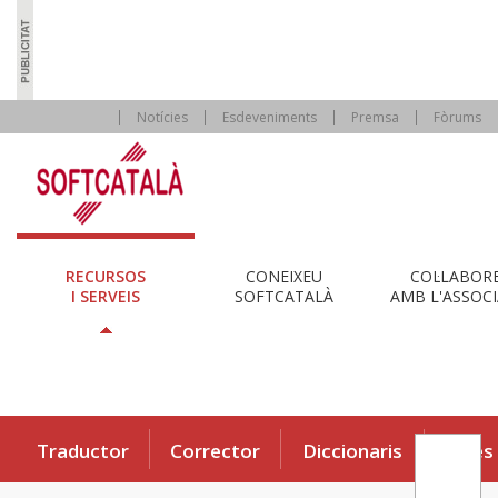
Notícies
Esdeveniments
Premsa
Fòrums
RECURSOS
CONEIXEU
COL·LABOR
I SERVEIS
SOFTCATALÀ
AMB L'ASSOCI
Traductor
Corrector
Diccionaris
Eines