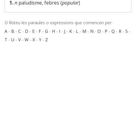
1.
n
paludisme, febres (
popular
)
O llisteu les paraules o expressions que comencen per:
A
-
B
-
C
-
D
-
E
-
F
-
G
-
H
-
I
-
J
-
K
-
L
-
M
-
N
-
O
-
P
-
Q
-
R
-
S
-
T
-
U
-
V
-
W
-
X
-
Y
-
Z