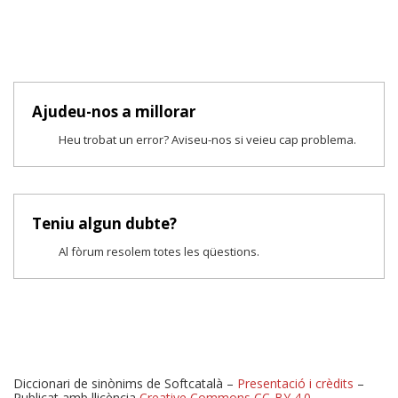
Ajudeu-nos a millorar
Heu trobat un error? Aviseu-nos si veieu cap problema.
Teniu algun dubte?
Al fòrum resolem totes les qüestions.
Diccionari de sinònims de Softcatalà –
Presentació i crèdits
–
Publicat amb llicència
Creative Commons CC-BY 4.0