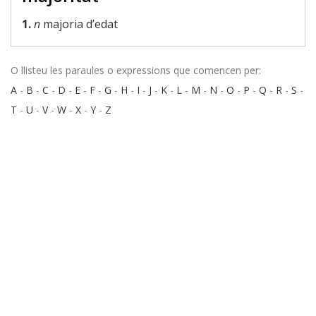
1.
n
majoria d’edat
O llisteu les paraules o expressions que comencen per:
A
-
B
-
C
-
D
-
E
-
F
-
G
-
H
-
I
-
J
-
K
-
L
-
M
-
N
-
O
-
P
-
Q
-
R
-
S
-
T
-
U
-
V
-
W
-
X
-
Y
-
Z