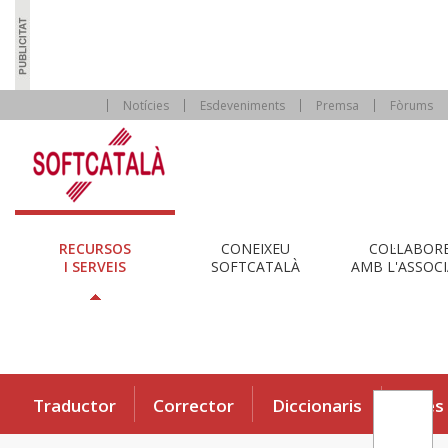
Notícies
Esdeveniments
Premsa
Fòrums
RECURSOS
CONEIXEU
COL·LABOR
I SERVEIS
SOFTCATALÀ
AMB L'ASSOCI
Traductor
Corrector
Diccionaris
Eines