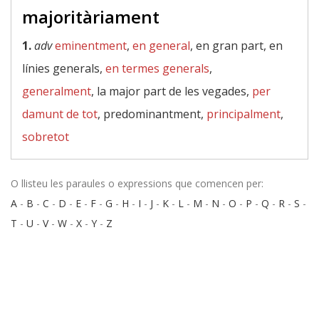
majoritàriament
1.
adv
eminentment
,
en general
, en gran part, en
línies generals,
en termes generals
,
generalment
, la major part de les vegades,
per
damunt de tot
, predominantment,
principalment
,
sobretot
O llisteu les paraules o expressions que comencen per:
A
-
B
-
C
-
D
-
E
-
F
-
G
-
H
-
I
-
J
-
K
-
L
-
M
-
N
-
O
-
P
-
Q
-
R
-
S
-
T
-
U
-
V
-
W
-
X
-
Y
-
Z