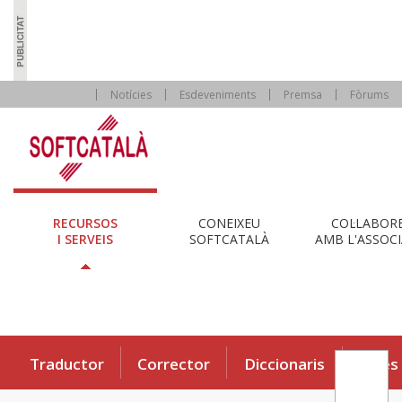
Notícies
Esdeveniments
Premsa
Fòrums
RECURSOS
CONEIXEU
COL·LABOR
I SERVEIS
SOFTCATALÀ
AMB L'ASSOCI
Traductor
Corrector
Diccionaris
Eines