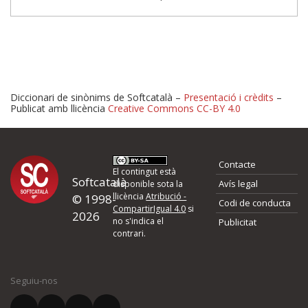
Diccionari de sinònims de Softcatalà –
Presentació i crèdits
–
Publicat amb llicència
Creative Commons CC-BY 4.0
Proposeu-nos millores o 
Contacte
d'errors
El contingut està
Softcatalà
Avís legal
disponible sota la
llicència
Atribució -
© 1998-
Codi de conducta
Si heu trobat un error o voleu proposar alguna millora, ompliu els ca
CompartirIgual 4.0
si
2026
quina és la millora que proposeu o l'error del qual voleu informar-no
no s'indica el
Publicitat
contrari.
El vostre nom *
Seguiu-nos