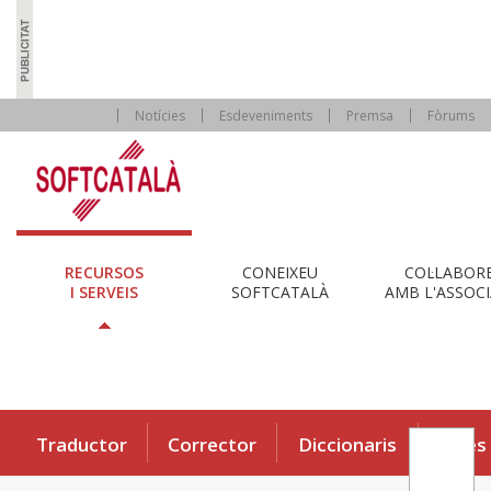
Notícies
Esdeveniments
Premsa
Fòrums
RECURSOS
CONEIXEU
COL·LABOR
I SERVEIS
SOFTCATALÀ
AMB L'ASSOCI
Traductor
Corrector
Diccionaris
Eines