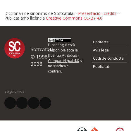
Diccionari de sinònims de Softcatalà –
Presentació i crèdits
–
Publicat amb llicència
Creative Commons CC-BY 4.0
Proposeu-nos millores o 
Contacte
d'errors
El contingut està
Softcatalà
Avís legal
disponible sota la
llicència
Atribució -
© 1998-
Codi de conducta
Si heu trobat un error o voleu proposar alguna millora, ompliu els ca
CompartirIgual 4.0
si
2026
quina és la millora que proposeu o l'error del qual voleu informar-no
no s'indica el
Publicitat
contrari.
El vostre nom *
Seguiu-nos
El vostre correu electrònic *
Què proposeu?