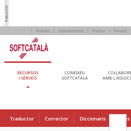
Notícies
Esdeveniments
Premsa
Fòrums
RECURSOS
CONEIXEU
COL·LABOR
I SERVEIS
SOFTCATALÀ
AMB L'ASSOCI
Traductor
Corrector
Diccionaris
Eines