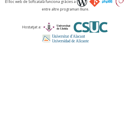
El lloc web de Softcatalà funciona gràcies a
entre altre programari lliure.
Comentari *
Hostatjat a:
ENVIA