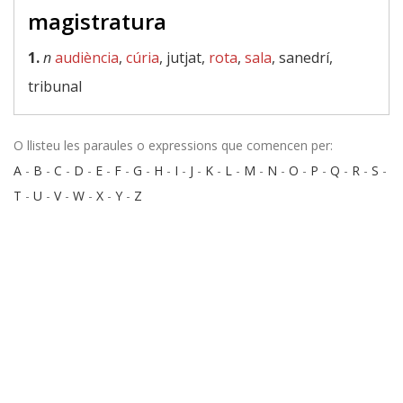
magistratura
1.
n
audiència
,
cúria
, jutjat,
rota
,
sala
, sanedrí,
tribunal
O llisteu les paraules o expressions que comencen per:
A
-
B
-
C
-
D
-
E
-
F
-
G
-
H
-
I
-
J
-
K
-
L
-
M
-
N
-
O
-
P
-
Q
-
R
-
S
-
T
-
U
-
V
-
W
-
X
-
Y
-
Z