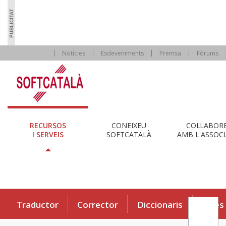
Notícies
Esdeveniments
Premsa
Fòrums
RECURSOS
CONEIXEU
COL·LABOR
I SERVEIS
SOFTCATALÀ
AMB L'ASSOCI
Traductor
Corrector
Diccionaris
Eines