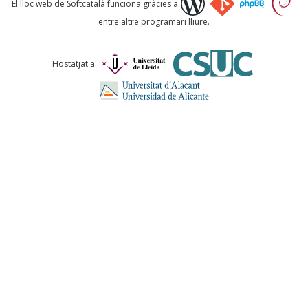
El lloc web de Softcatalà funciona gràcies a
entre altre programari lliure.
Comentari *
Hostatjat a:
ENVIA