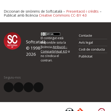
Diccionari de sinònims de Softcatalà –
Presentació i crèdits
–
Publicat amb llicència
Creative Commons CC-BY 4.0
Proposeu-nos millores o 
Contacte
d'errors
El contingut està
Softcatalà
Avís legal
disponible sota la
llicència
Atribució -
© 1998-
Codi de conducta
Si heu trobat un error o voleu proposar alguna millora, ompliu els ca
CompartirIgual 4.0
si
2026
quina és la millora que proposeu o l'error del qual voleu informar-no
no s'indica el
Publicitat
contrari.
El vostre nom *
Seguiu-nos
El vostre correu electrònic *
Què proposeu?