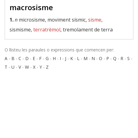
macrosisme
1.
n
microsisme, moviment sísmic,
sisme
,
sismisme,
terratrèmol
, tremolament de terra
O llisteu les paraules o expressions que comencen per:
A
-
B
-
C
-
D
-
E
-
F
-
G
-
H
-
I
-
J
-
K
-
L
-
M
-
N
-
O
-
P
-
Q
-
R
-
S
-
T
-
U
-
V
-
W
-
X
-
Y
-
Z