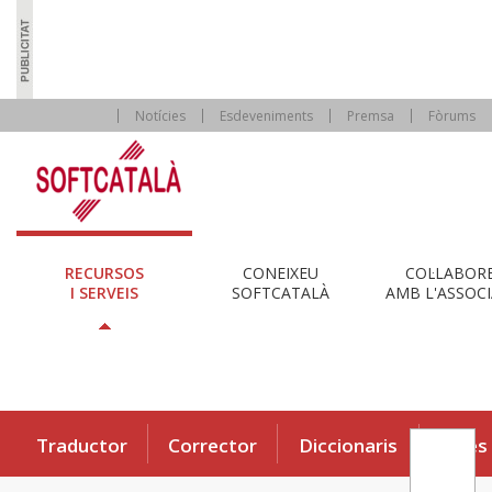
Notícies
Esdeveniments
Premsa
Fòrums
RECURSOS
CONEIXEU
COL·LABOR
I SERVEIS
SOFTCATALÀ
AMB L'ASSOCI
Traductor
Corrector
Diccionaris
Eines