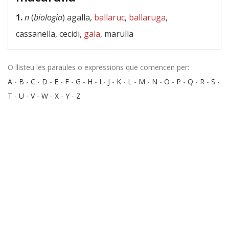
1.
n
(
biologia
) agalla,
ballaruc
,
ballaruga
,
cassanella, cecidi,
gala
, marulla
O llisteu les paraules o expressions que comencen per:
A
-
B
-
C
-
D
-
E
-
F
-
G
-
H
-
I
-
J
-
K
-
L
-
M
-
N
-
O
-
P
-
Q
-
R
-
S
-
T
-
U
-
V
-
W
-
X
-
Y
-
Z