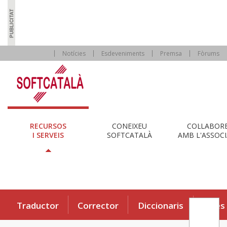
Notícies
Esdeveniments
Premsa
Fòrums
RECURSOS
CONEIXEU
COL·LABOR
I SERVEIS
SOFTCATALÀ
AMB L'ASSOCI
Traductor
Corrector
Diccionaris
Eines