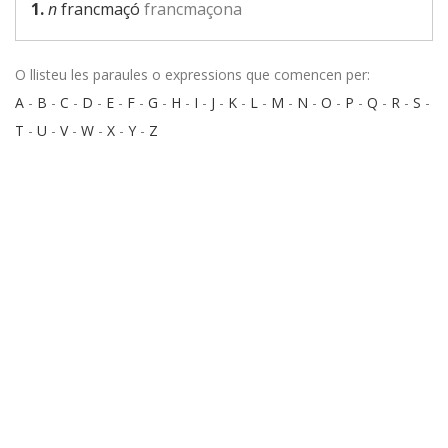
1.
n
francmaçó
francmaçona
O llisteu les paraules o expressions que comencen per:
A
-
B
-
C
-
D
-
E
-
F
-
G
-
H
-
I
-
J
-
K
-
L
-
M
-
N
-
O
-
P
-
Q
-
R
-
S
-
T
-
U
-
V
-
W
-
X
-
Y
-
Z