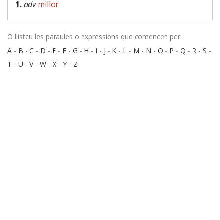
1.
adv
millor
O llisteu les paraules o expressions que comencen per:
A
-
B
-
C
-
D
-
E
-
F
-
G
-
H
-
I
-
J
-
K
-
L
-
M
-
N
-
O
-
P
-
Q
-
R
-
S
-
T
-
U
-
V
-
W
-
X
-
Y
-
Z