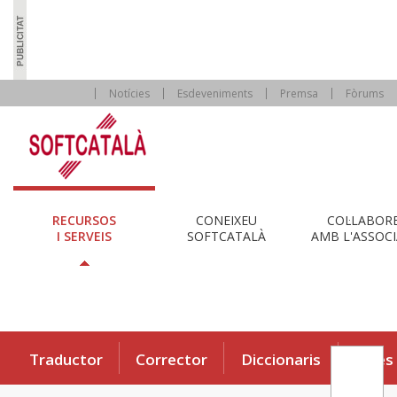
Notícies
Esdeveniments
Premsa
Fòrums
RECURSOS
CONEIXEU
COL·LABOR
I SERVEIS
SOFTCATALÀ
AMB L'ASSOCI
Traductor
Corrector
Diccionaris
Eines