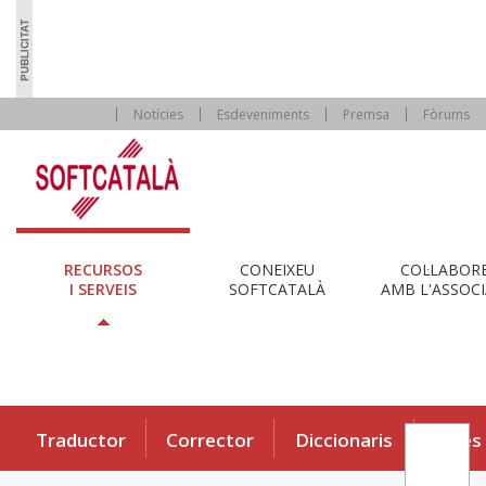
Notícies
Esdeveniments
Premsa
Fòrums
RECURSOS
CONEIXEU
COL·LABOR
I SERVEIS
SOFTCATALÀ
AMB L'ASSOCI
Traductor
Corrector
Diccionaris
Eines