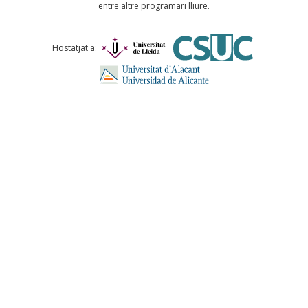
entre altre programari lliure.
Comentari *
Hostatjat a:
ENVIA