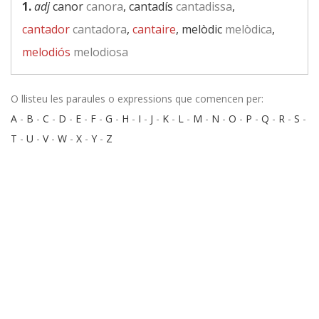
1.
adj
canor
canora
, cantadís
cantadissa
,
cantador
cantadora
,
cantaire
, melòdic
melòdica
,
melodiós
melodiosa
O llisteu les paraules o expressions que comencen per:
A
-
B
-
C
-
D
-
E
-
F
-
G
-
H
-
I
-
J
-
K
-
L
-
M
-
N
-
O
-
P
-
Q
-
R
-
S
-
T
-
U
-
V
-
W
-
X
-
Y
-
Z