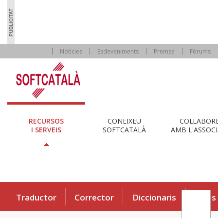
Notícies
Esdeveniments
Premsa
Fòrums
RECURSOS
CONEIXEU
COL·LABOR
I SERVEIS
SOFTCATALÀ
AMB L'ASSOCI
Traductor
Corrector
Diccionaris
Eines