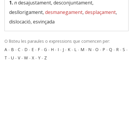
1.
n
desajustament, desconjuntament,
desllorigament,
desmanegament
,
desplaçament
,
dislocació, esvinçada
O llisteu les paraules o expressions que comencen per:
A
-
B
-
C
-
D
-
E
-
F
-
G
-
H
-
I
-
J
-
K
-
L
-
M
-
N
-
O
-
P
-
Q
-
R
-
S
-
T
-
U
-
V
-
W
-
X
-
Y
-
Z