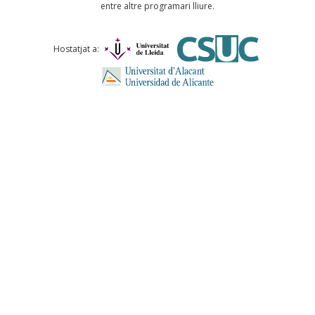
entre altre programari lliure.
Comentari *
Hostatjat a:
ENVIA