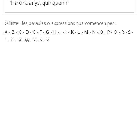
1.
n
cinc anys, quinquenni
O llisteu les paraules o expressions que comencen per:
A
-
B
-
C
-
D
-
E
-
F
-
G
-
H
-
I
-
J
-
K
-
L
-
M
-
N
-
O
-
P
-
Q
-
R
-
S
-
T
-
U
-
V
-
W
-
X
-
Y
-
Z