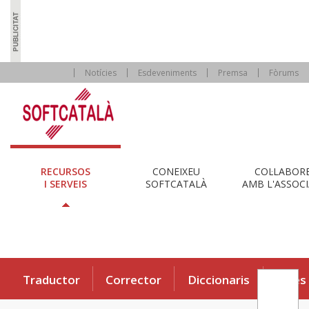
Notícies
Esdeveniments
Premsa
Fòrums
RECURSOS
CONEIXEU
COL·LABOR
I SERVEIS
SOFTCATALÀ
AMB L'ASSOCI
Traductor
Corrector
Diccionaris
Eines