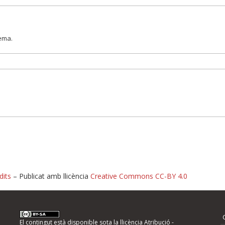
lema.
dits
– Publicat amb llicència
Creative Commons CC-BY 4.0
nformeu d'errors
El contingut està disponible sota la llicència
Atribució -