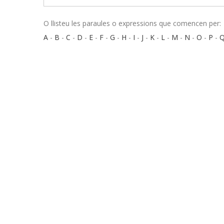
O llisteu les paraules o expressions que comencen per:
A
-
B
-
C
-
D
-
E
-
F
-
G
-
H
-
I
-
J
-
K
-
L
-
M
-
N
-
O
-
P
-