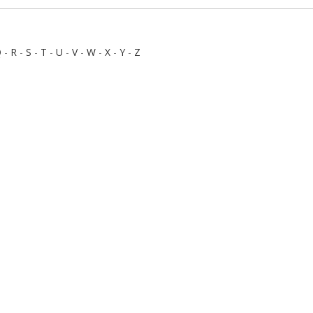
Q
-
R
-
S
-
T
-
U
-
V
-
W
-
X
-
Y
-
Z