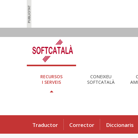
RECURSOS
CONEIXEU
I SERVEIS
SOFTCATALÀ
AMB
Traductor
Corrector
Diccionaris