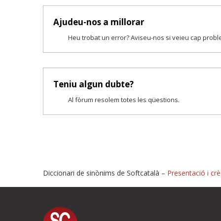
Ajudeu-nos a millorar
Heu trobat un error? Aviseu-nos si veieu cap prob
Teniu algun dubte?
Al fòrum resolem totes les qüestions.
Diccionari de sinònims de Softcatalà –
Presentació i crè
Proposeu-nos millores o i