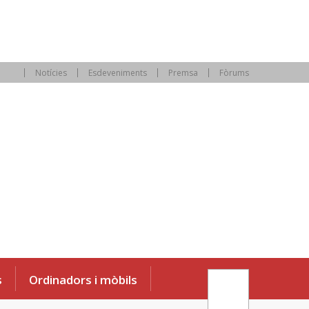
Notícies
Esdeveniments
Premsa
Fòrums
s
Ordinadors i mòbils