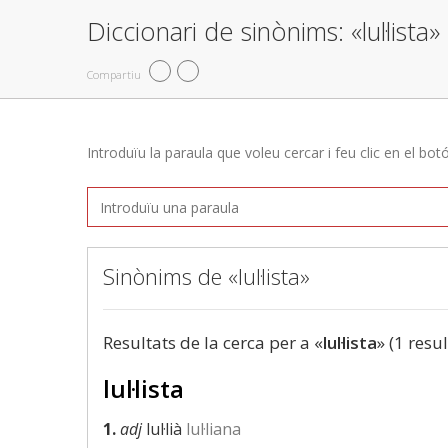
Diccionari de sinònims: «lul·lista»
Compartiu
Introduïu la paraula que voleu cercar i feu clic en el bot
Sinònims de «lul·lista»
Resultats de la cerca per a «
lul·lista
» (1 resul
lul·lista
1.
adj
lul·lià
lul·liana