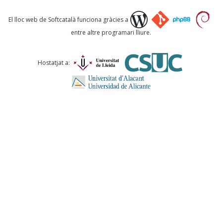
Què proposeu?
El lloc web de Softcatalà funciona gràcies a
entre altre programari lliure.
Comentari *
Hostatjat a:
ENVIA