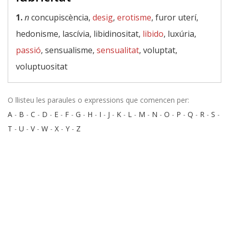
1.
n
concupiscència,
desig
,
erotisme
, furor uterí,
hedonisme, lascívia, libidinositat,
libido
, luxúria,
passió
, sensualisme,
sensualitat
, voluptat,
voluptuositat
O llisteu les paraules o expressions que comencen per:
A
-
B
-
C
-
D
-
E
-
F
-
G
-
H
-
I
-
J
-
K
-
L
-
M
-
N
-
O
-
P
-
Q
-
R
-
S
-
T
-
U
-
V
-
W
-
X
-
Y
-
Z