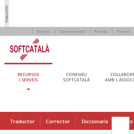
Notícies
Esdeveniments
Premsa
Fòrums
RECURSOS
CONEIXEU
COL·LABOR
I SERVEIS
SOFTCATALÀ
AMB L'ASSOCI
Traductor
Corrector
Diccionaris
Eines