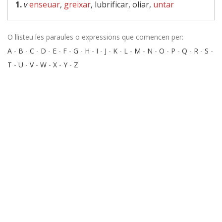
1.
v
enseuar
,
greixar
, lubrificar, oliar,
untar
O llisteu les paraules o expressions que comencen per:
A
-
B
-
C
-
D
-
E
-
F
-
G
-
H
-
I
-
J
-
K
-
L
-
M
-
N
-
O
-
P
-
Q
-
R
-
S
-
T
-
U
-
V
-
W
-
X
-
Y
-
Z