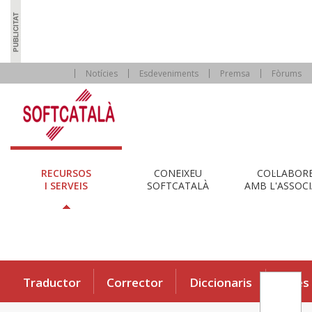
Notícies
Esdeveniments
Premsa
Fòrums
RECURSOS
CONEIXEU
COL·LABOR
I SERVEIS
SOFTCATALÀ
AMB L'ASSOCI
Traductor
Corrector
Diccionaris
Eines