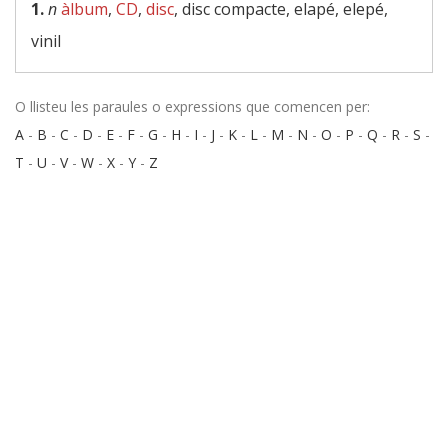
1.
n
àlbum
,
CD
,
disc
, disc compacte, elapé, elepé,
vinil
O llisteu les paraules o expressions que comencen per:
A
-
B
-
C
-
D
-
E
-
F
-
G
-
H
-
I
-
J
-
K
-
L
-
M
-
N
-
O
-
P
-
Q
-
R
-
S
-
T
-
U
-
V
-
W
-
X
-
Y
-
Z