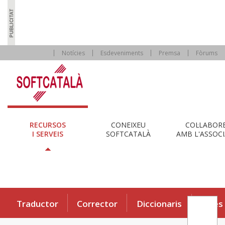
Notícies
Esdeveniments
Premsa
Fòrums
RECURSOS
CONEIXEU
COL·LABOR
I SERVEIS
SOFTCATALÀ
AMB L'ASSOCI
Traductor
Corrector
Diccionaris
Eines