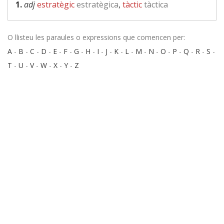
1.
adj
estratègic
estratègica
,
tàctic
tàctica
O llisteu les paraules o expressions que comencen per:
A
-
B
-
C
-
D
-
E
-
F
-
G
-
H
-
I
-
J
-
K
-
L
-
M
-
N
-
O
-
P
-
Q
-
R
-
S
-
T
-
U
-
V
-
W
-
X
-
Y
-
Z