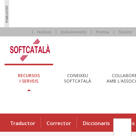
Notícies
Esdeveniments
Premsa
Fòrums
RECURSOS
CONEIXEU
COL·LABOR
I SERVEIS
SOFTCATALÀ
AMB L'ASSOCI
Traductor
Corrector
Diccionaris
Eines