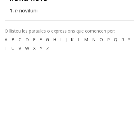
1.
n
noviluni
O llisteu les paraules o expressions que comencen per:
A
-
B
-
C
-
D
-
E
-
F
-
G
-
H
-
I
-
J
-
K
-
L
-
M
-
N
-
O
-
P
-
Q
-
R
-
S
-
T
-
U
-
V
-
W
-
X
-
Y
-
Z