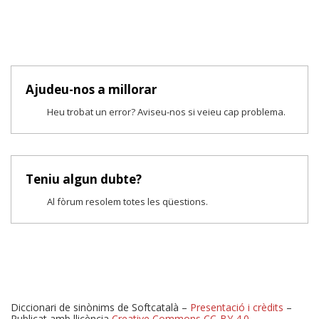
Ajudeu-nos a millorar
Heu trobat un error? Aviseu-nos si veieu cap problema.
Teniu algun dubte?
Al fòrum resolem totes les qüestions.
Diccionari de sinònims de Softcatalà –
Presentació i crèdits
–
Publicat amb llicència
Creative Commons CC-BY 4.0