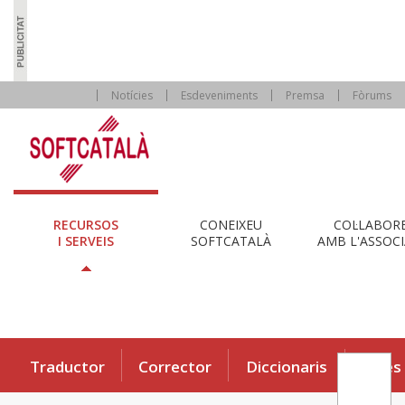
Notícies
Esdeveniments
Premsa
Fòrums
RECURSOS
CONEIXEU
COL·LABOR
I SERVEIS
SOFTCATALÀ
AMB L'ASSOCI
Traductor
Corrector
Diccionaris
Eines