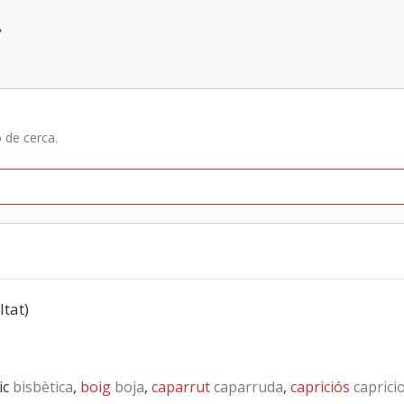
»
ó de cerca.
ltat)
ic
bisbètica
,
boig
boja
,
caparrut
caparruda
,
capriciós
caprici