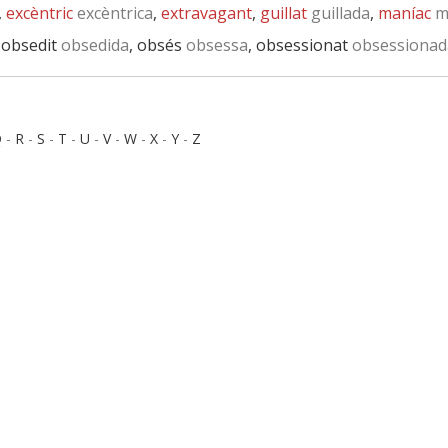
,
excèntric
excèntrica
,
extravagant
,
guillat
guillada
,
maníac
m
, obsedit
obsedida
, obsés
obsessa
, obsessionat
obsessionad
Q
-
R
-
S
-
T
-
U
-
V
-
W
-
X
-
Y
-
Z