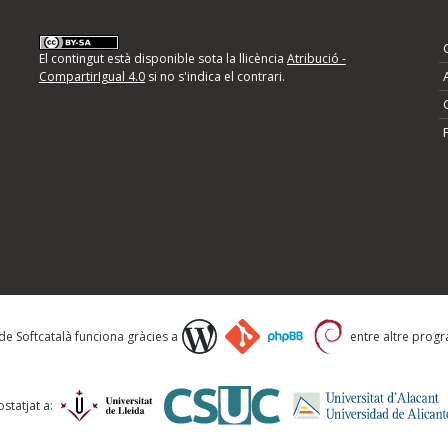
nformeu d'errors
El contingut està disponible sota la llicència
Atribució -
CompartirIgual 4.0
si no s'indica el contrari.
mps següents i descriviu quina és la millora que
 de Softcatalà funciona gràcies a
entre altre progra
statjat a: