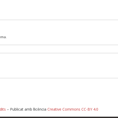
lema.
dits
– Publicat amb llicència
Creative Commons CC-BY 4.0