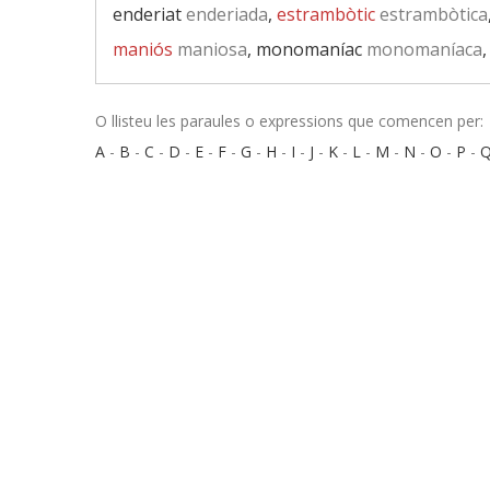
enderiat
enderiada
,
estrambòtic
estrambòtica
maniós
maniosa
, monomaníac
monomaníaca
O llisteu les paraules o expressions que comencen per:
A
-
B
-
C
-
D
-
E
-
F
-
G
-
H
-
I
-
J
-
K
-
L
-
M
-
N
-
O
-
P
-