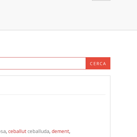
CERCA
osa
,
ceballut
ceballuda
,
dement
,