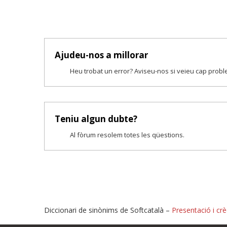
Ajudeu-nos a millorar
Heu trobat un error? Aviseu-nos si veieu cap prob
Teniu algun dubte?
Al fòrum resolem totes les qüestions.
Diccionari de sinònims de Softcatalà –
Presentació i crè