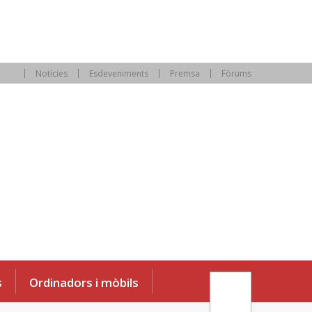
Notícies
Esdeveniments
Premsa
Fòrums
s
Ordinadors i mòbils