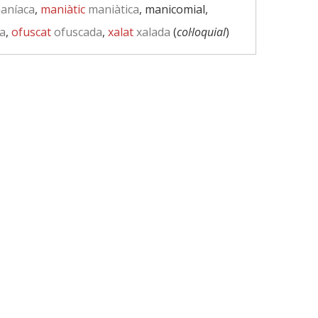
aníaca
,
maniàtic
maniàtica
, manicomial,
a
,
ofuscat
ofuscada
,
xalat
xalada
(
col·loquial
)