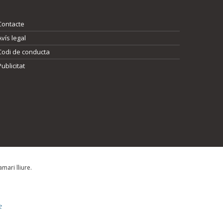
Contacte
Avís legal
Codi de conducta
Publicitat
mari lliure.