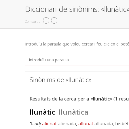
Diccionari de sinònims: «llunàtic
Compartiu
Introduïu la paraula que voleu cercar i feu clic en el bot
Sinònims de «llunàtic»
Resultats de la cerca per a «
llunàtic
» (1 resu
llunàtic
llunàtica
1.
adj
alienat
alienada
,
allunat
allunada
, bisbèt