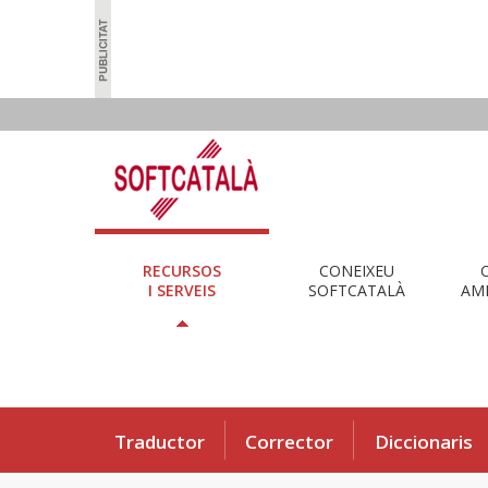
RECURSOS
CONEIXEU
I SERVEIS
SOFTCATALÀ
AMB
Traductor
Corrector
Diccionaris