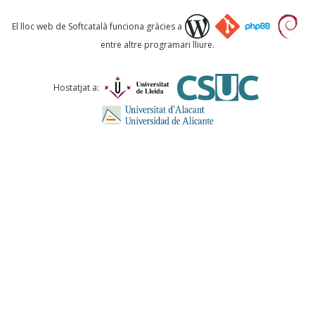
Què proposeu?
El lloc web de Softcatalà funciona gràcies a
entre altre programari lliure.
Comentari *
Hostatjat a:
ENVIA