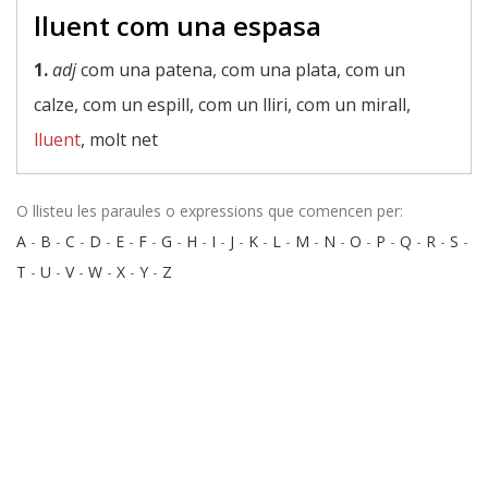
lluent com una espasa
1.
adj
com una patena, com una plata, com un
calze, com un espill, com un lliri, com un mirall,
lluent
, molt net
O llisteu les paraules o expressions que comencen per:
A
-
B
-
C
-
D
-
E
-
F
-
G
-
H
-
I
-
J
-
K
-
L
-
M
-
N
-
O
-
P
-
Q
-
R
-
S
-
T
-
U
-
V
-
W
-
X
-
Y
-
Z