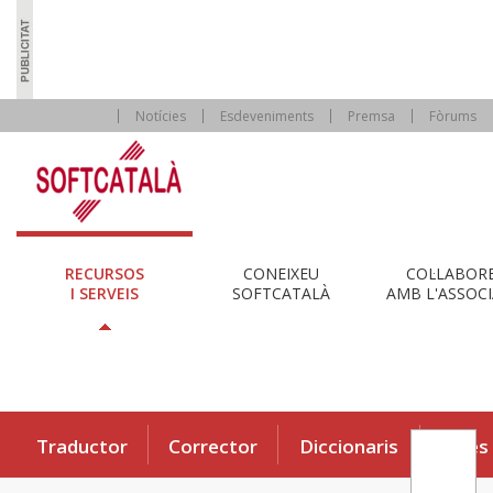
Notícies
Esdeveniments
Premsa
Fòrums
RECURSOS
CONEIXEU
COL·LABOR
I SERVEIS
SOFTCATALÀ
AMB L'ASSOCI
Traductor
Corrector
Diccionaris
Eines