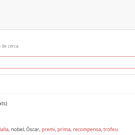
ó de cerca.
ats)
alla
, nobel, Òscar,
premi
,
prima
,
recompensa
,
trofeu