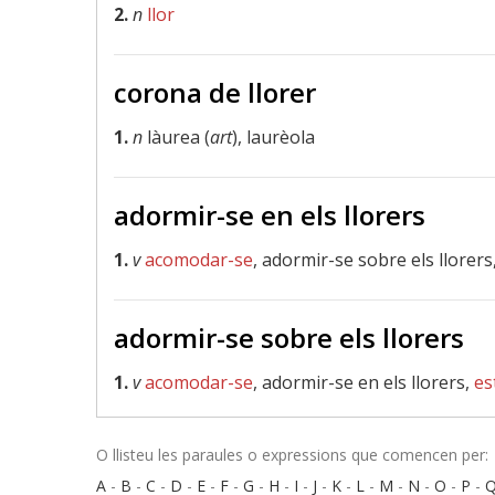
2.
n
llor
corona de llorer
1.
n
làurea (
art
), laurèola
adormir-se en els llorers
1.
v
acomodar-se
, adormir-se sobre els llorers
adormir-se sobre els llorers
1.
v
acomodar-se
, adormir-se en els llorers,
es
O llisteu les paraules o expressions que comencen per:
A
-
B
-
C
-
D
-
E
-
F
-
G
-
H
-
I
-
J
-
K
-
L
-
M
-
N
-
O
-
P
-