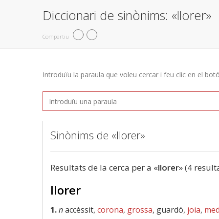
Diccionari de sinònims: «llorer»
Compartiu
Introduïu la paraula que voleu cercar i feu clic en el bot
Sinònims de «llorer»
Resultats de la cerca per a «
llorer
» (4 result
llorer
1.
n
accèssit,
corona
,
grossa
, guardó,
joia
,
med