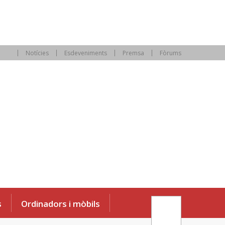
Notícies
Esdeveniments
Premsa
Fòrums
s
Ordinadors i mòbils