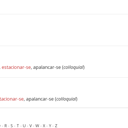
,
estacionar-se
, apalancar-se (
col·loquial
)
tacionar-se
, apalancar-se (
col·loquial
)
Q
-
R
-
S
-
T
-
U
-
V
-
W
-
X
-
Y
-
Z