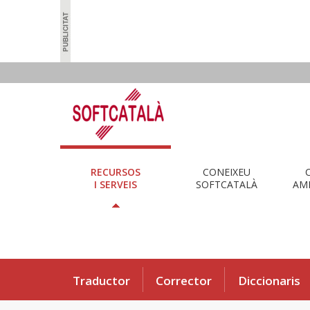
RECURSOS
CONEIXEU
I SERVEIS
SOFTCATALÀ
AMB
Traductor
Corrector
Diccionaris