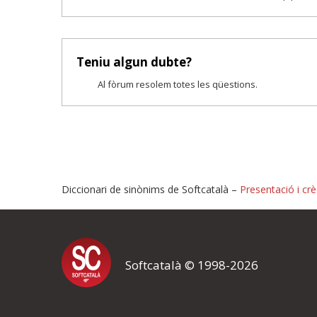
Teniu algun dubte?
Al fòrum resolem totes les qüestions.
Diccionari de sinònims de Softcatalà –
Presentació i crè
Proposeu-nos millores o i
Softcatalà © 1998-2026
Si heu trobat un error o voleu proposar alguna millora, ompliu els ca
proposeu o l'error del qual voleu informar-nos.