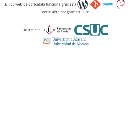
Què proposeu?
El lloc web de Softcatalà funciona gràcies a
entre altre programari lliure.
Comentari *
Hostatjat a:
ENVIA