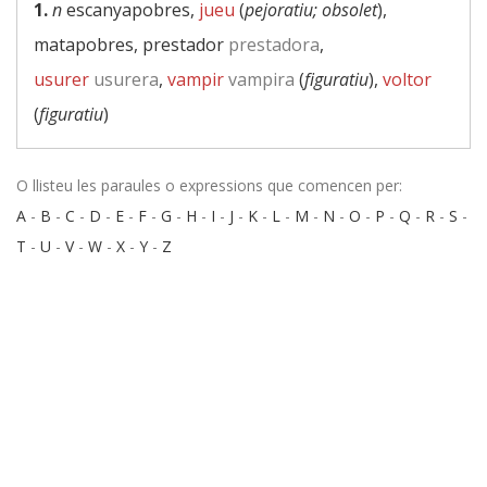
1.
n
escanyapobres,
jueu
(
pejoratiu; obsolet
),
matapobres, prestador
prestadora
,
usurer
usurera
,
vampir
vampira
(
figuratiu
),
voltor
(
figuratiu
)
O llisteu les paraules o expressions que comencen per:
A
-
B
-
C
-
D
-
E
-
F
-
G
-
H
-
I
-
J
-
K
-
L
-
M
-
N
-
O
-
P
-
Q
-
R
-
S
-
T
-
U
-
V
-
W
-
X
-
Y
-
Z