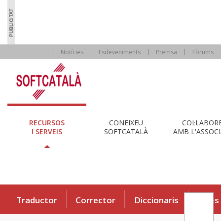
Notícies
Esdeveniments
Premsa
Fòrums
RECURSOS
CONEIXEU
COL·LABOR
I SERVEIS
SOFTCATALÀ
AMB L'ASSOCI
Traductor
Corrector
Diccionaris
Eines