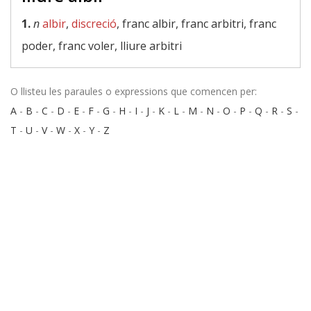
1.
n
albir
,
discreció
, franc albir, franc arbitri, franc
poder, franc voler, lliure arbitri
O llisteu les paraules o expressions que comencen per:
A
-
B
-
C
-
D
-
E
-
F
-
G
-
H
-
I
-
J
-
K
-
L
-
M
-
N
-
O
-
P
-
Q
-
R
-
S
-
T
-
U
-
V
-
W
-
X
-
Y
-
Z