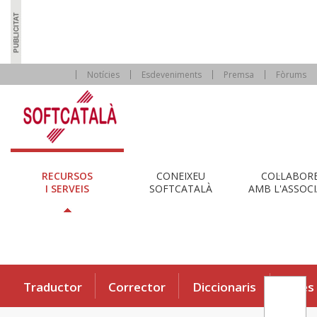
Notícies
Esdeveniments
Premsa
Fòrums
RECURSOS
CONEIXEU
COL·LABOR
I SERVEIS
SOFTCATALÀ
AMB L'ASSOCI
Traductor
Corrector
Diccionaris
Eines