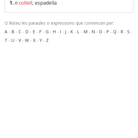
1.
n
coltell
, espadella
O llisteu les paraules o expressions que comencen per:
A
-
B
-
C
-
D
-
E
-
F
-
G
-
H
-
I
-
J
-
K
-
L
-
M
-
N
-
O
-
P
-
Q
-
R
-
S
-
T
-
U
-
V
-
W
-
X
-
Y
-
Z