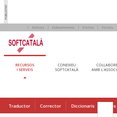
Notícies
Esdeveniments
Premsa
Fòrums
RECURSOS
CONEIXEU
COL·LABOR
I SERVEIS
SOFTCATALÀ
AMB L'ASSOCI
Traductor
Corrector
Diccionaris
Eines