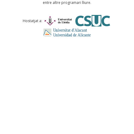
entre altre programari lliure.
Comentari *
Hostatjat a:
ENVIA