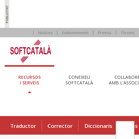
Notícies
Esdeveniments
Premsa
Fòrums
RECURSOS
CONEIXEU
COL·LABOR
I SERVEIS
SOFTCATALÀ
AMB L'ASSOCI
Traductor
Corrector
Diccionaris
Eines