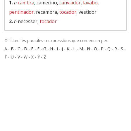
1.
n
cambra
, camerino,
canviador
,
lavabo
,
pentinador
, recambra,
tocador
, vestidor
2.
n
necesser,
tocador
O llisteu les paraules o expressions que comencen per:
A
-
B
-
C
-
D
-
E
-
F
-
G
-
H
-
I
-
J
-
K
-
L
-
M
-
N
-
O
-
P
-
Q
-
R
-
S
-
T
-
U
-
V
-
W
-
X
-
Y
-
Z