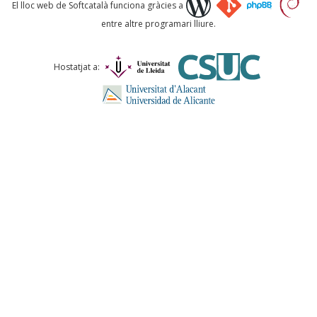
Què proposeu?
El lloc web de Softcatalà funciona gràcies a
entre altre programari lliure.
Comentari *
Hostatjat a:
ENVIA