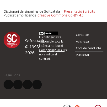
Diccionari de sinònims de Softcatalà –
Presentació i crèdits
–
Publicat amb llicència
Creative Commons CC-BY 4.0
Proposeu-nos millores o 
Contacte
d'errors
El contingut està
Softcatalà
Avís legal
disponible sota la
llicència
Atribució -
© 1998-
Codi de conducta
Si heu trobat un error o voleu proposar alguna millora, ompliu els ca
CompartirIgual 4.0
si
2026
quina és la millora que proposeu o l'error del qual voleu informar-no
no s'indica el
Publicitat
contrari.
El vostre nom *
Seguiu-nos
El vostre correu electrònic *