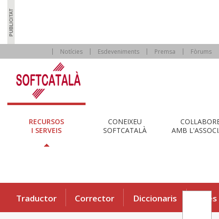
Notícies
Esdeveniments
Premsa
Fòrums
RECURSOS
CONEIXEU
COL·LABOR
I SERVEIS
SOFTCATALÀ
AMB L'ASSOCI
Traductor
Corrector
Diccionaris
Eines