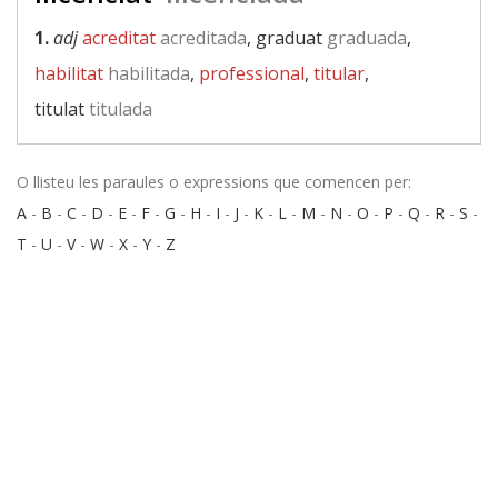
1.
adj
acreditat
acreditada
, graduat
graduada
,
habilitat
habilitada
,
professional
,
titular
,
titulat
titulada
O llisteu les paraules o expressions que comencen per:
A
-
B
-
C
-
D
-
E
-
F
-
G
-
H
-
I
-
J
-
K
-
L
-
M
-
N
-
O
-
P
-
Q
-
R
-
S
-
T
-
U
-
V
-
W
-
X
-
Y
-
Z