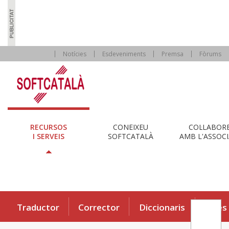
Notícies
Esdeveniments
Premsa
Fòrums
RECURSOS
CONEIXEU
COL·LABOR
I SERVEIS
SOFTCATALÀ
AMB L'ASSOCI
Traductor
Corrector
Diccionaris
Eines