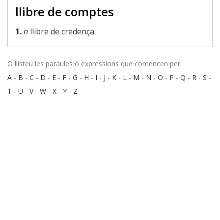
llibre de comptes
1.
n
llibre de credença
O llisteu les paraules o expressions que comencen per:
A
-
B
-
C
-
D
-
E
-
F
-
G
-
H
-
I
-
J
-
K
-
L
-
M
-
N
-
O
-
P
-
Q
-
R
-
S
-
T
-
U
-
V
-
W
-
X
-
Y
-
Z