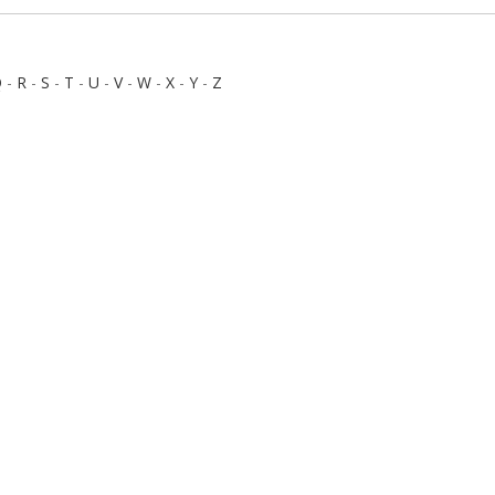
Q
-
R
-
S
-
T
-
U
-
V
-
W
-
X
-
Y
-
Z