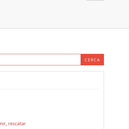
CERCA
mir
,
rescatar