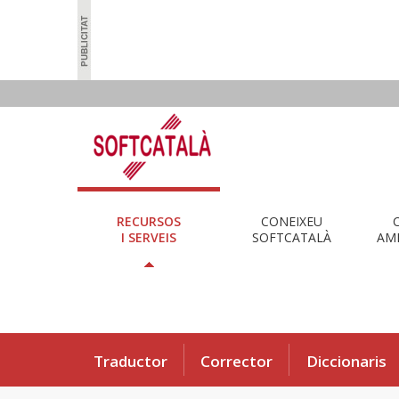
RECURSOS
CONEIXEU
I SERVEIS
SOFTCATALÀ
AMB
Traductor
Corrector
Diccionaris