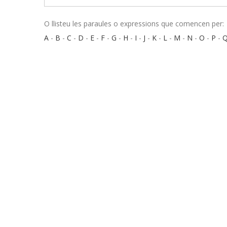
O llisteu les paraules o expressions que comencen per:
A
-
B
-
C
-
D
-
E
-
F
-
G
-
H
-
I
-
J
-
K
-
L
-
M
-
N
-
O
-
P
-