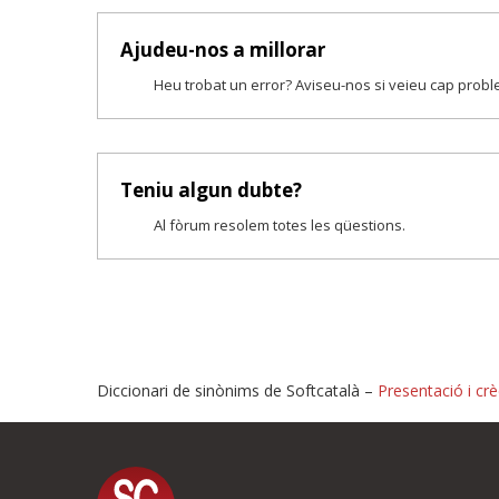
Ajudeu-nos a millorar
Heu trobat un error? Aviseu-nos si veieu cap prob
Teniu algun dubte?
Al fòrum resolem totes les qüestions.
Diccionari de sinònims de Softcatalà –
Presentació i crè
Proposeu-nos millores o i