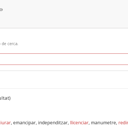
»
ó de cerca.
ultat)
liurar
, emancipar, independitzar,
llicenciar
, manumetre,
redi