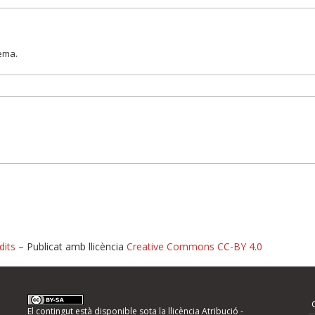
lema.
dits
– Publicat amb llicència
Creative Commons CC-BY 4.0
nformeu d'errors
El contingut està disponible sota la llicència
Atribució -