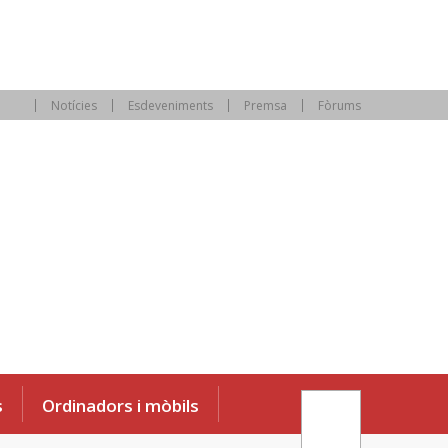
Notícies
Esdeveniments
Premsa
Fòrums
s
Ordinadors i mòbils