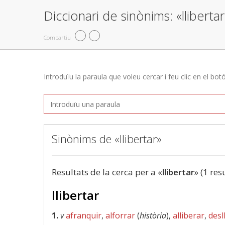
Diccionari de sinònims: «llibertar
Compartiu
Introduïu la paraula que voleu cercar i feu clic en el bot
Sinònims de «llibertar»
Resultats de la cerca per a «
llibertar
» (1 res
llibertar
1.
v
afranquir
,
alforrar
(
història
),
alliberar
,
desl