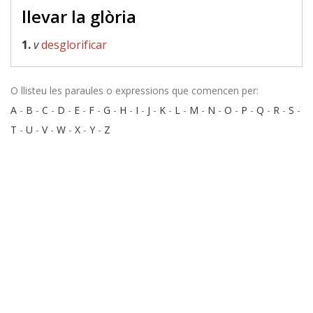
llevar la glòria
1.
v
desglorificar
O llisteu les paraules o expressions que comencen per:
A
-
B
-
C
-
D
-
E
-
F
-
G
-
H
-
I
-
J
-
K
-
L
-
M
-
N
-
O
-
P
-
Q
-
R
-
S
-
T
-
U
-
V
-
W
-
X
-
Y
-
Z