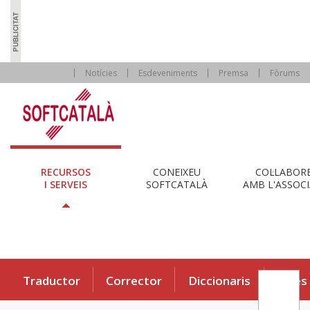
Notícies
Esdeveniments
Premsa
Fòrums
RECURSOS
CONEIXEU
COL·LABOR
I SERVEIS
SOFTCATALÀ
AMB L'ASSOCI
Traductor
Corrector
Diccionaris
Eines