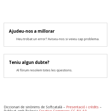
Ajudeu-nos a millorar
Heu trobat un error? Aviseu-nos si veieu cap problema.
Teniu algun dubte?
Al fòrum resolem totes les qüestions.
Diccionari de sinònims de Softcatalà –
Presentació i crèdits
–
Publicat amb llicència
Creative Commons CC-BY 4.0