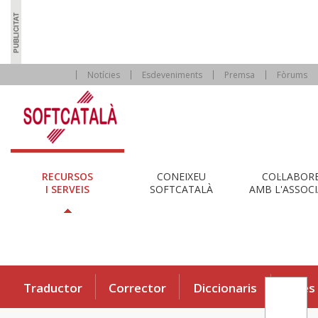
Notícies
Esdeveniments
Premsa
Fòrums
RECURSOS
CONEIXEU
COL·LABOR
I SERVEIS
SOFTCATALÀ
AMB L'ASSOCI
Traductor
Corrector
Diccionaris
Eines