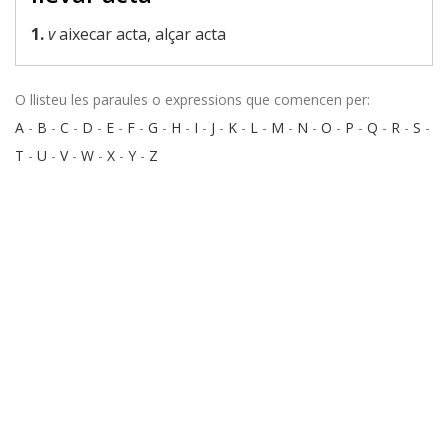
1.
v
aixecar acta, alçar acta
O llisteu les paraules o expressions que comencen per:
A
-
B
-
C
-
D
-
E
-
F
-
G
-
H
-
I
-
J
-
K
-
L
-
M
-
N
-
O
-
P
-
Q
-
R
-
S
-
T
-
U
-
V
-
W
-
X
-
Y
-
Z