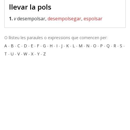
llevar la pols
1.
v
desempolsar,
desempolsegar
,
espolsar
O llisteu les paraules o expressions que comencen per:
A
-
B
-
C
-
D
-
E
-
F
-
G
-
H
-
I
-
J
-
K
-
L
-
M
-
N
-
O
-
P
-
Q
-
R
-
S
-
T
-
U
-
V
-
W
-
X
-
Y
-
Z