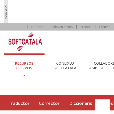
Notícies
Esdeveniments
Premsa
Fòrums
RECURSOS
CONEIXEU
COL·LABOR
I SERVEIS
SOFTCATALÀ
AMB L'ASSOCI
Traductor
Corrector
Diccionaris
Eines