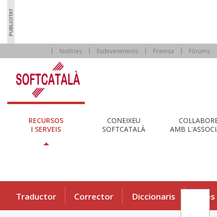
Notícies
Esdeveniments
Premsa
Fòrums
RECURSOS
CONEIXEU
COL·LABOR
I SERVEIS
SOFTCATALÀ
AMB L'ASSOCI
Traductor
Corrector
Diccionaris
Eines