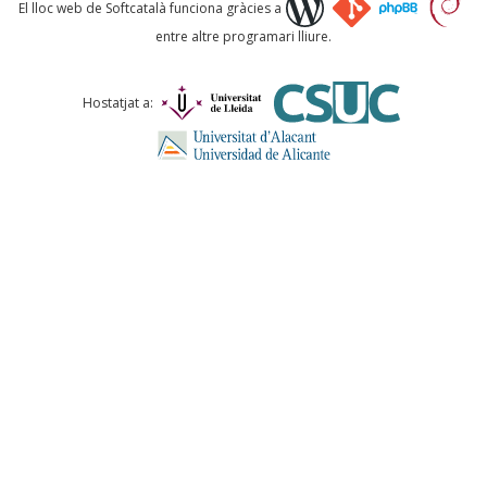
Què proposeu?
El lloc web de Softcatalà funciona gràcies a
entre altre programari lliure.
Comentari *
Hostatjat a:
ENVIA