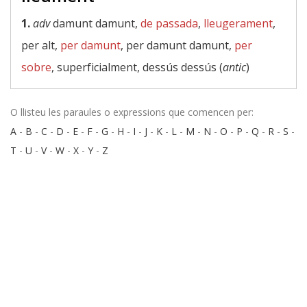
1.
adv
damunt damunt,
de passada
,
lleugerament
,
per alt,
per damunt
, per damunt damunt,
per
sobre
, superficialment, dessús dessús (
antic
)
O llisteu les paraules o expressions que comencen per:
A
-
B
-
C
-
D
-
E
-
F
-
G
-
H
-
I
-
J
-
K
-
L
-
M
-
N
-
O
-
P
-
Q
-
R
-
S
-
T
-
U
-
V
-
W
-
X
-
Y
-
Z