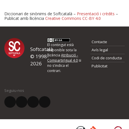
Diccionari de sinònims de Softcatalà –
Presentació i crèdits
–
Publicat amb llicència
Creative Commons CC-BY 4.0
Proposeu-nos millores o 
Contacte
d'errors
El contingut està
Softcatalà
Avís legal
disponible sota la
llicència
Atribució -
© 1998-
Codi de conducta
Si heu trobat un error o voleu proposar alguna millora, ompliu els ca
CompartirIgual 4.0
si
2026
quina és la millora que proposeu o l'error del qual voleu informar-no
no s'indica el
Publicitat
contrari.
El vostre nom *
Seguiu-nos
El vostre correu electrònic *