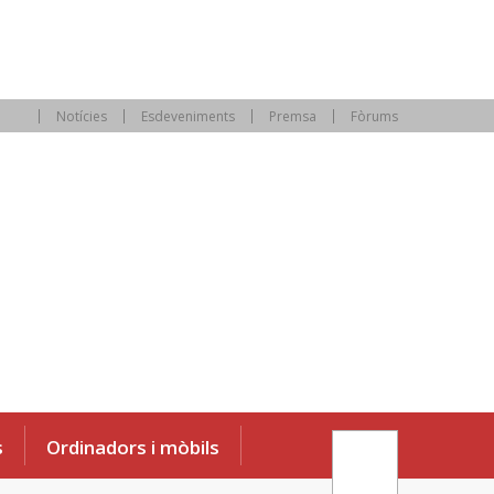
Notícies
Esdeveniments
Premsa
Fòrums
s
Ordinadors i mòbils