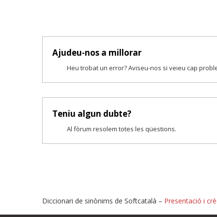
Ajudeu-nos a millorar
Heu trobat un error? Aviseu-nos si veieu cap prob
Teniu algun dubte?
Al fòrum resolem totes les qüestions.
Diccionari de sinònims de Softcatalà –
Presentació i crè