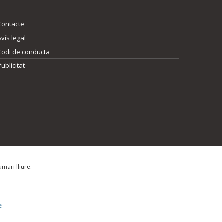
Contacte
Avís legal
Codi de conducta
Publicitat
mari lliure.