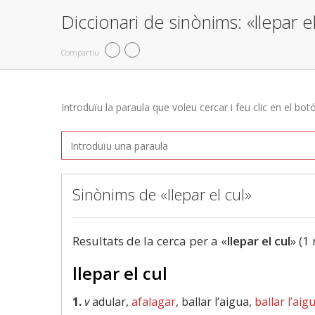
Diccionari de sinònims: «llepar el
Compartiu
Introduïu la paraula que voleu cercar i feu clic en el bot
Sinònims de «llepar el cul»
Resultats de la cerca per a «
llepar el cul
» (1 
llepar el cul
1.
v
adular,
afalagar
, ballar l’aigua,
ballar l’aigu