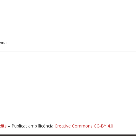
lema.
dits
– Publicat amb llicència
Creative Commons CC-BY 4.0