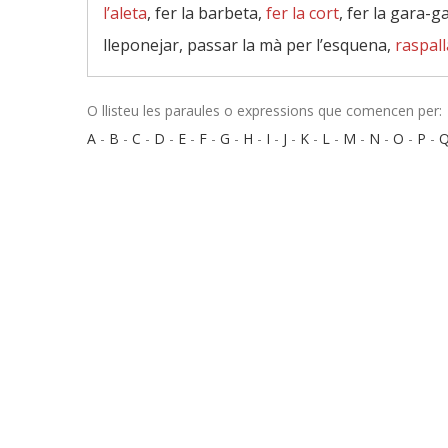
l’aleta
, fer la barbeta,
fer la cort
, fer la gara-ga
lleponejar, passar la mà per l’esquena,
raspall
O llisteu les paraules o expressions que comencen per:
A
-
B
-
C
-
D
-
E
-
F
-
G
-
H
-
I
-
J
-
K
-
L
-
M
-
N
-
O
-
P
-