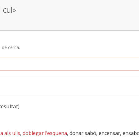
 cul»
ó de cerca.
resultat)
a als ulls
,
doblegar l’esquena
, donar sabó, encensar, ensabon