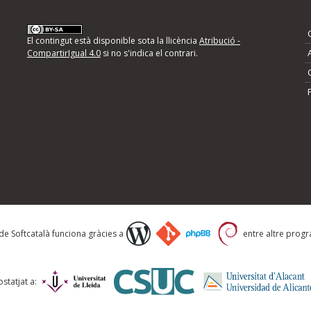
nformeu d'errors
El contingut està disponible sota la llicència
Atribució -
CompartirIgual 4.0
si no s'indica el contrari.
mps següents i descriviu quina és la millora que
 de Softcatalà funciona gràcies a
entre altre progra
statjat a: