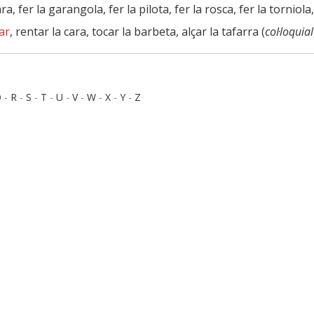
ra, fer la garangola, fer la pilota, fer la rosca, fer la torniola
ar
, rentar la cara, tocar la barbeta, alçar la tafarra (
col·loquial
Q
-
R
-
S
-
T
-
U
-
V
-
W
-
X
-
Y
-
Z