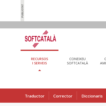
RECURSOS
CONEIXEU
I SERVEIS
SOFTCATALÀ
AMB
Traductor
Corrector
Diccionaris