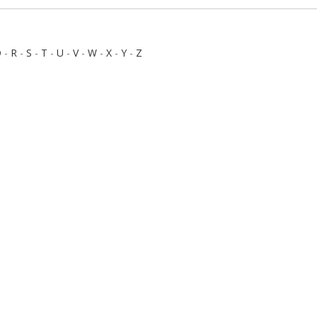
Q
-
R
-
S
-
T
-
U
-
V
-
W
-
X
-
Y
-
Z