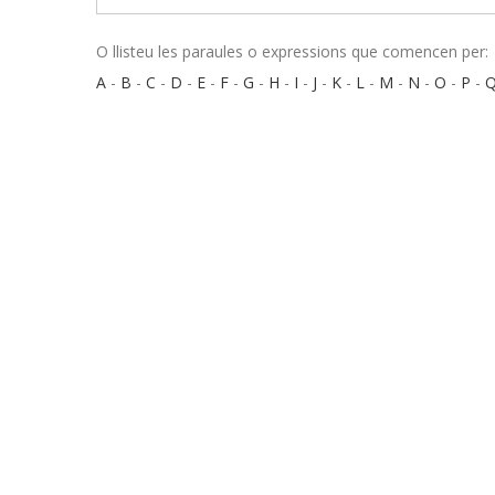
O llisteu les paraules o expressions que comencen per:
A
-
B
-
C
-
D
-
E
-
F
-
G
-
H
-
I
-
J
-
K
-
L
-
M
-
N
-
O
-
P
-