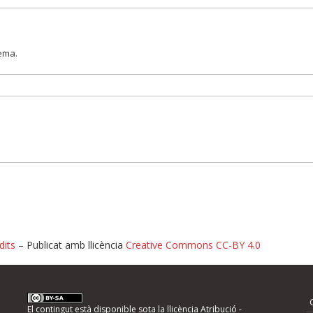
lema.
dits
– Publicat amb llicència
Creative Commons CC-BY 4.0
nformeu d'errors
El contingut està disponible sota la llicència
Atribució -