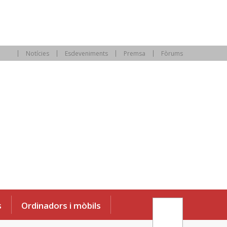
Notícies
Esdeveniments
Premsa
Fòrums
s
Ordinadors i mòbils