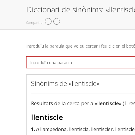
Diccionari de sinònims: «llentiscl
Compartiu
Introduïu la paraula que voleu cercar i feu clic en el bot
Sinònims de «llentiscle»
Resultats de la cerca per a «
llentiscle
» (1 re
llentiscle
1.
n
llampedona, llentiscla, llentiscler, llentiscl