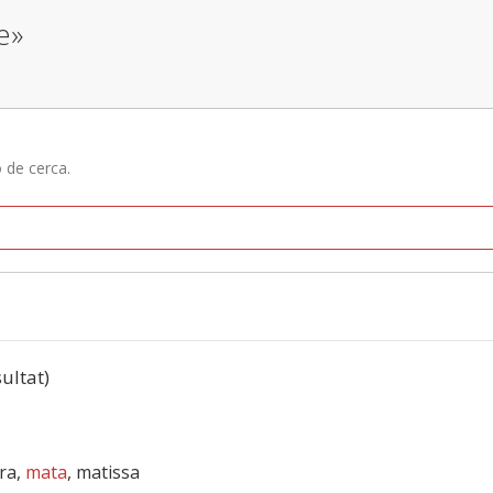
e»
ó de cerca.
sultat)
era,
mata
, matissa