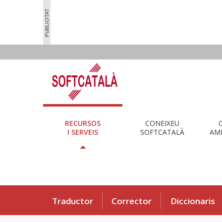
RECURSOS
CONEIXEU
I SERVEIS
SOFTCATALÀ
AMB
Traductor
Corrector
Diccionaris