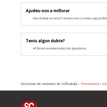
Ajudeu-nos a millorar
Heu trobat un error? Aviseu-nos si veieu cap prob
Teniu algun dubte?
Al fòrum resolem totes les qüestions.
Diccionari de sinònims de Softcatalà –
Presentació i crè
Proposeu-nos millores o i