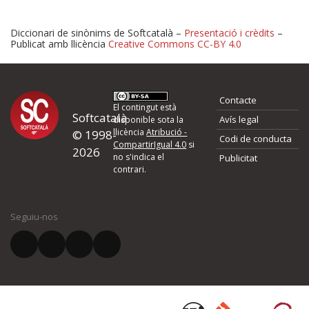
Diccionari de sinònims de Softcatalà –
Presentació i crèdits
–
Publicat amb llicència
Creative Commons CC-BY 4.0
Proposeu-nos millores o 
Contacte
d'errors
El contingut està
Softcatalà
Avís legal
disponible sota la
llicència
Atribució -
© 1998-
Codi de conducta
Si heu trobat un error o voleu proposar alguna millora, ompliu els ca
CompartirIgual 4.0
si
2026
quina és la millora que proposeu o l'error del qual voleu informar-no
no s'indica el
Publicitat
contrari.
El vostre nom *
Seguiu-nos
El vostre correu electrònic *