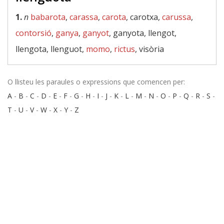
1.
n
babarota
,
carassa
,
carota
, carotxa,
carussa
,
contorsió
,
ganya
,
ganyot
, ganyota, llengot,
llengota, llenguot,
momo
,
rictus
, visòria
O llisteu les paraules o expressions que comencen per:
A
-
B
-
C
-
D
-
E
-
F
-
G
-
H
-
I
-
J
-
K
-
L
-
M
-
N
-
O
-
P
-
Q
-
R
-
S
-
T
-
U
-
V
-
W
-
X
-
Y
-
Z