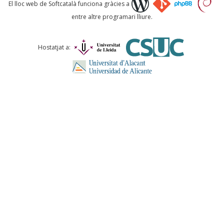
Què proposeu?
El lloc web de Softcatalà funciona gràcies a
entre altre programari lliure.
Comentari *
Hostatjat a:
ENVIA