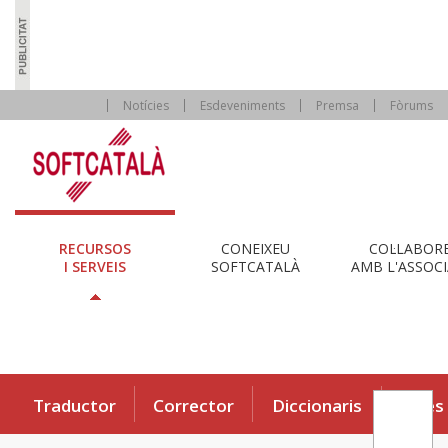
Notícies
Esdeveniments
Premsa
Fòrums
RECURSOS
CONEIXEU
COL·LABOR
I SERVEIS
SOFTCATALÀ
AMB L'ASSOCI
Traductor
Corrector
Diccionaris
Eines