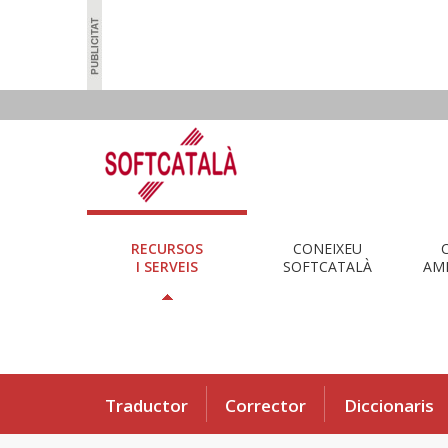
RECURSOS
CONEIXEU
I SERVEIS
SOFTCATALÀ
AMB
Traductor
Corrector
Diccionaris