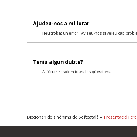
Ajudeu-nos a millorar
Heu trobat un error? Aviseu-nos si veieu cap prob
Teniu algun dubte?
Al fòrum resolem totes les qüestions.
Diccionari de sinònims de Softcatalà –
Presentació i crè