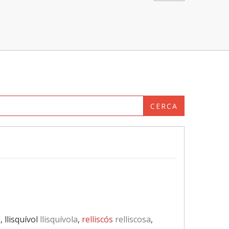
CERCA
a
, llisquívol
llisquívola
,
relliscós
relliscosa
,