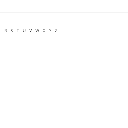
Q
-
R
-
S
-
T
-
U
-
V
-
W
-
X
-
Y
-
Z