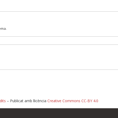
lema.
dits
– Publicat amb llicència
Creative Commons CC-BY 4.0