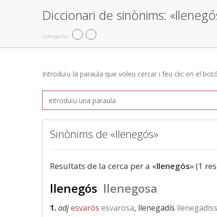
Diccionari de sinònims: «llenegó
Compartiu
Introduïu la paraula que voleu cercar i feu clic en el bot
Sinònims de «llenegós»
Resultats de la cerca per a «
llenegós
» (1 res
llenegós
llenegosa
1.
adj
esvarós
esvarosa
, llenegadís
llenegadis