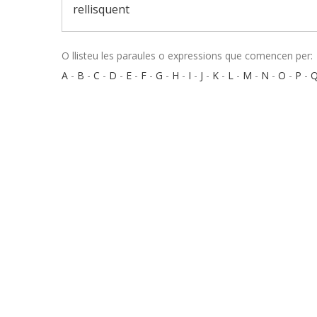
rellisquent
O llisteu les paraules o expressions que comencen per:
A
-
B
-
C
-
D
-
E
-
F
-
G
-
H
-
I
-
J
-
K
-
L
-
M
-
N
-
O
-
P
-