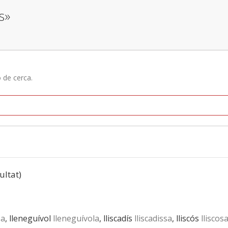
s»
ó de cerca.
ultat)
sa
, lleneguívol
lleneguívola
, lliscadís
lliscadissa
, lliscós
lliscos