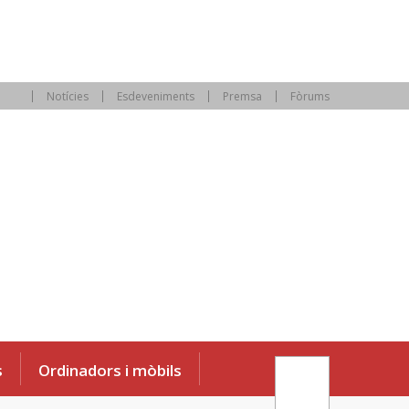
Notícies
Esdeveniments
Premsa
Fòrums
s
Ordinadors i mòbils