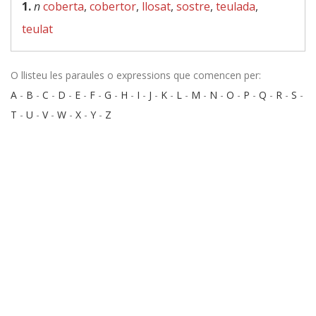
1.
n
coberta
,
cobertor
,
llosat
,
sostre
,
teulada
,
teulat
O llisteu les paraules o expressions que comencen per:
A
-
B
-
C
-
D
-
E
-
F
-
G
-
H
-
I
-
J
-
K
-
L
-
M
-
N
-
O
-
P
-
Q
-
R
-
S
-
T
-
U
-
V
-
W
-
X
-
Y
-
Z