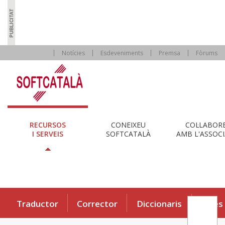
Notícies
Esdeveniments
Premsa
Fòrums
RECURSOS
CONEIXEU
COL·LABOR
I SERVEIS
SOFTCATALÀ
AMB L'ASSOCI
Traductor
Corrector
Diccionaris
Eines