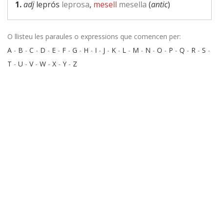
1.
adj
leprós
leprosa
,
mesell
mesella
(
antic
)
O llisteu les paraules o expressions que comencen per:
A
-
B
-
C
-
D
-
E
-
F
-
G
-
H
-
I
-
J
-
K
-
L
-
M
-
N
-
O
-
P
-
Q
-
R
-
S
-
T
-
U
-
V
-
W
-
X
-
Y
-
Z