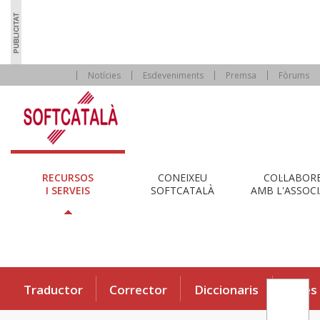
Notícies
Esdeveniments
Premsa
Fòrums
RECURSOS
CONEIXEU
COL·LABOR
I SERVEIS
SOFTCATALÀ
AMB L'ASSOCI
Traductor
Corrector
Diccionaris
Eines