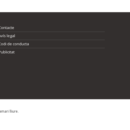
Contacte
Avís legal
Codi de conducta
Publicitat
mari lliure.