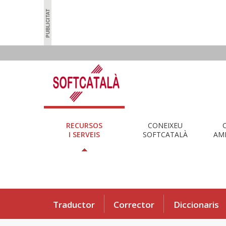
RECURSOS
CONEIXEU
I SERVEIS
SOFTCATALÀ
AMB
Traductor
Corrector
Diccionaris