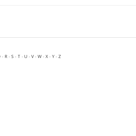
Q
-
R
-
S
-
T
-
U
-
V
-
W
-
X
-
Y
-
Z