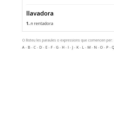
llavadora
1.
n
rentadora
O llisteu les paraules o expressions que comencen per:
A
-
B
-
C
-
D
-
E
-
F
-
G
-
H
-
I
-
J
-
K
-
L
-
M
-
N
-
O
-
P
-