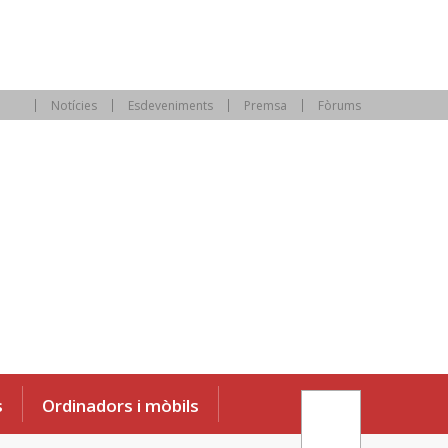
Notícies
Esdeveniments
Premsa
Fòrums
s
Ordinadors i mòbils