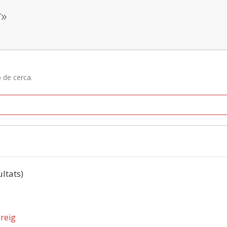
r»
ó de cerca.
ultats)
reig