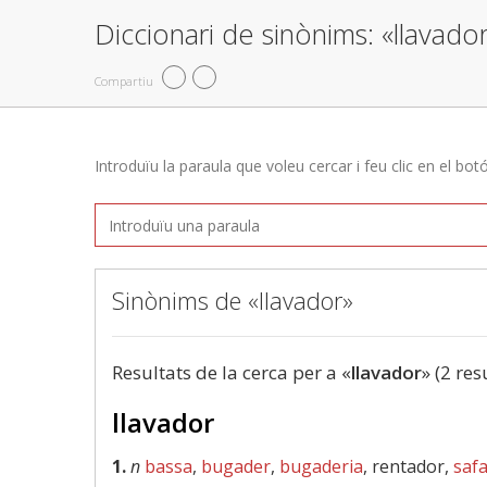
Diccionari de sinònims: «llavado
Compartiu
Introduïu la paraula que voleu cercar i feu clic en el bot
Sinònims de «llavador»
Resultats de la cerca per a «
llavador
» (2 res
llavador
1.
n
bassa
,
bugader
,
bugaderia
, rentador,
safa