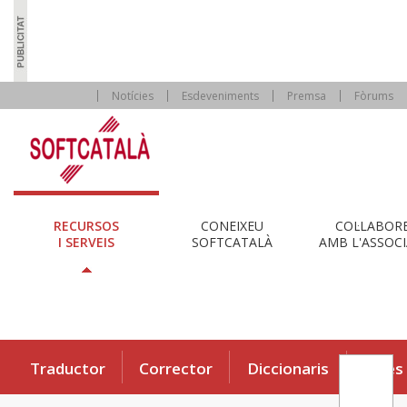
Notícies
Esdeveniments
Premsa
Fòrums
RECURSOS
CONEIXEU
COL·LABOR
I SERVEIS
SOFTCATALÀ
AMB L'ASSOCI
Traductor
Corrector
Diccionaris
Eines