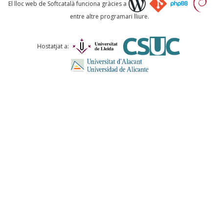
Què proposeu?
El lloc web de Softcatalà funciona gràcies a
entre altre programari lliure.
Comentari *
Hostatjat a:
ENVIA