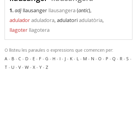
1.
adj
llausanger
llausangera
(
antic
),
adulador
aduladora
, adulatori
adulatòria
,
llagoter
llagotera
O llisteu les paraules o expressions que comencen per:
A
-
B
-
C
-
D
-
E
-
F
-
G
-
H
-
I
-
J
-
K
-
L
-
M
-
N
-
O
-
P
-
Q
-
R
-
S
-
T
-
U
-
V
-
W
-
X
-
Y
-
Z