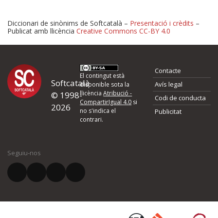
Diccionari de sinònims de Softcatalà –
Presentació i crèdits
–
Publicat amb llicència
Creative Commons CC-BY 4.0
Proposeu-nos millores o 
Contacte
d'errors
El contingut està
Softcatalà
Avís legal
disponible sota la
llicència
Atribució -
© 1998-
Codi de conducta
Si heu trobat un error o voleu proposar alguna millora, ompliu els ca
CompartirIgual 4.0
si
2026
quina és la millora que proposeu o l'error del qual voleu informar-no
no s'indica el
Publicitat
contrari.
El vostre nom *
Seguiu-nos
El vostre correu electrònic *