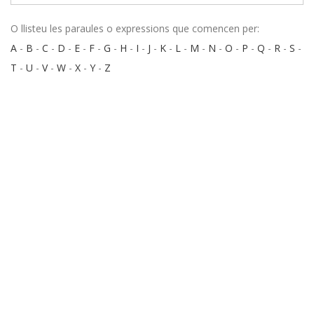
O llisteu les paraules o expressions que comencen per:
A
-
B
-
C
-
D
-
E
-
F
-
G
-
H
-
I
-
J
-
K
-
L
-
M
-
N
-
O
-
P
-
Q
-
R
-
S
-
T
-
U
-
V
-
W
-
X
-
Y
-
Z