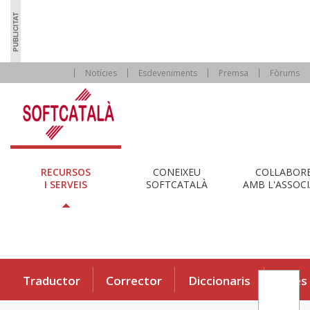
Notícies
Esdeveniments
Premsa
Fòrums
RECURSOS
CONEIXEU
COL·LABOR
I SERVEIS
SOFTCATALÀ
AMB L'ASSOCI
Traductor
Corrector
Diccionaris
Eines