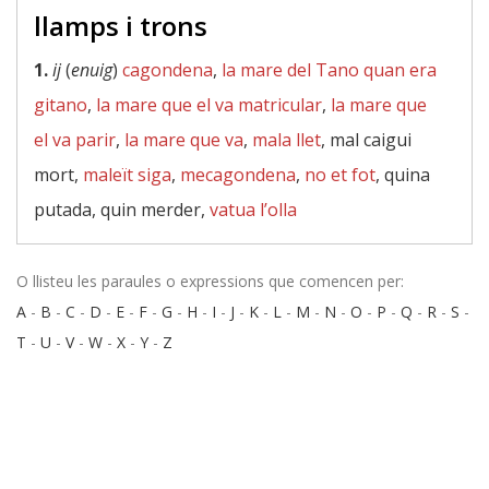
llamps i trons
1.
ij
(
enuig
)
cagondena
,
la mare del Tano quan era
gitano
,
la mare que el va matricular
,
la mare que
el va parir
,
la mare que va
,
mala llet
, mal caigui
mort,
maleït siga
,
mecagondena
,
no et fot
, quina
putada, quin merder,
vatua l’olla
O llisteu les paraules o expressions que comencen per:
A
-
B
-
C
-
D
-
E
-
F
-
G
-
H
-
I
-
J
-
K
-
L
-
M
-
N
-
O
-
P
-
Q
-
R
-
S
-
T
-
U
-
V
-
W
-
X
-
Y
-
Z