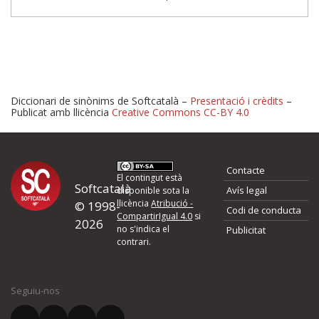
Diccionari de sinònims de Softcatalà –
Presentació i crèdits
–
Publicat amb llicència
Creative Commons CC-BY 4.0
Proposeu-nos millores o 
Contacte
d'errors
El contingut està
Softcatalà
Avís legal
disponible sota la
llicència
Atribució -
© 1998-
Codi de conducta
Si heu trobat un error o voleu proposar alguna millora, ompliu els ca
CompartirIgual 4.0
si
2026
quina és la millora que proposeu o l'error del qual voleu informar-no
no s'indica el
Publicitat
contrari.
El vostre nom *
Seguiu-nos