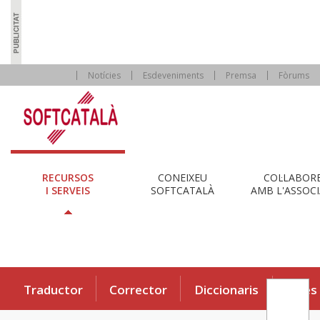
Notícies
Esdeveniments
Premsa
Fòrums
RECURSOS
CONEIXEU
COL·LABOR
I SERVEIS
SOFTCATALÀ
AMB L'ASSOCI
Traductor
Corrector
Diccionaris
Eines