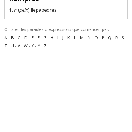
1.
n
(
peix
) llepapedres
O llisteu les paraules o expressions que comencen per:
A
-
B
-
C
-
D
-
E
-
F
-
G
-
H
-
I
-
J
-
K
-
L
-
M
-
N
-
O
-
P
-
Q
-
R
-
S
-
T
-
U
-
V
-
W
-
X
-
Y
-
Z