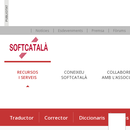
Notícies
Esdeveniments
Premsa
Fòrums
RECURSOS
CONEIXEU
COL·LABOR
I SERVEIS
SOFTCATALÀ
AMB L'ASSOCI
Traductor
Corrector
Diccionaris
Eines