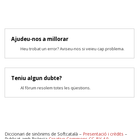
Ajudeu-nos a millorar
Heu trobat un error? Aviseu-nos si veieu cap problema.
Teniu algun dubte?
Al fòrum resolem totes les qüestions.
Diccionari de sinònims de Softcatalà –
Presentació i crèdits
–
Publicat amb llicència
Creative Commons CC-BY 4.0