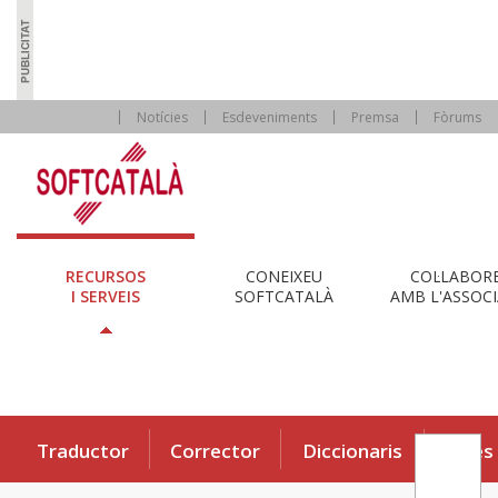
Notícies
Esdeveniments
Premsa
Fòrums
RECURSOS
CONEIXEU
COL·LABOR
I SERVEIS
SOFTCATALÀ
AMB L'ASSOCI
Traductor
Corrector
Diccionaris
Eines