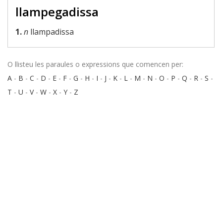
llampegadissa
1.
n
llampadissa
O llisteu les paraules o expressions que comencen per:
A
-
B
-
C
-
D
-
E
-
F
-
G
-
H
-
I
-
J
-
K
-
L
-
M
-
N
-
O
-
P
-
Q
-
R
-
S
-
T
-
U
-
V
-
W
-
X
-
Y
-
Z