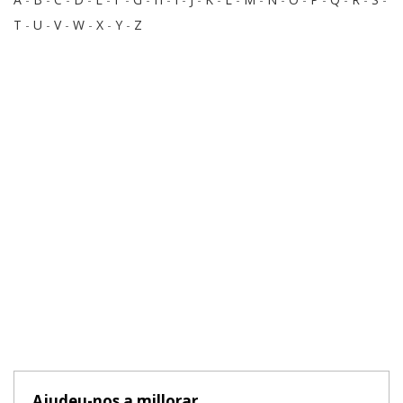
T
-
U
-
V
-
W
-
X
-
Y
-
Z
Ajudeu-nos a millorar