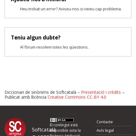
Heu trobat un error? Aviseu-nos si veieu cap problema.
Teniu algun dubte?
Al fòrum resolem totes les qüestions.
Diccionari de sinònims de Softcatalà –
Presentació i crèdits
–
Publicat amb llicència
Creative Commons CC-BY 4.0
Proposeu-nos millores o 
Contacte
d'errors
El contingut està
Softcatalà
Avís legal
disponible sota la
llicència
Atribució -