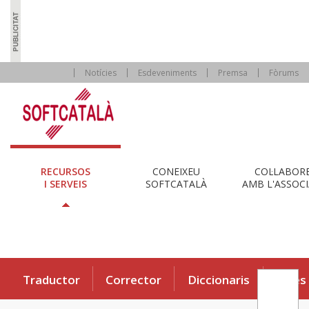
Notícies
Esdeveniments
Premsa
Fòrums
RECURSOS
CONEIXEU
COL·LABOR
I SERVEIS
SOFTCATALÀ
AMB L'ASSOCI
Traductor
Corrector
Diccionaris
Eines