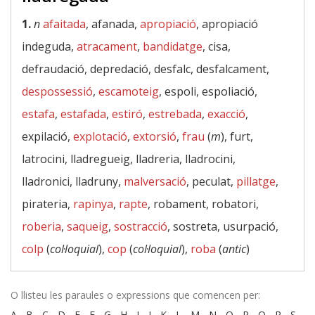
1.
n
afaitada
, afanada,
apropiació
, apropiació
indeguda,
atracament
,
bandidatge
, cisa,
defraudació, depredació, desfalc, desfalcament,
despossessió
,
escamoteig
, espoli, espoliació,
estafa
,
estafada
,
estiró
,
estrebada
,
exacció
,
expilació,
explotació
,
extorsió
,
frau
(
m
), furt,
latrocini, lladregueig, lladreria, lladrocini,
lladronici, lladruny,
malversació
, peculat,
pillatge
,
pirateria,
rapinya
,
rapte
, robament, robatori,
roberia
,
saqueig
,
sostracció
, sostreta, usurpació,
colp
(
col·loquial
),
cop
(
col·loquial
),
roba
(
antic
)
O llisteu les paraules o expressions que comencen per:
A
-
B
-
C
-
D
-
E
-
F
-
G
-
H
-
I
-
J
-
K
-
L
-
M
-
N
-
O
-
P
-
Q
-
R
-
S
-