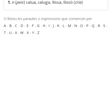
1.
n
(
peix
) calua, caluga, llissa, llissó (
cria
)
O llisteu les paraules o expressions que comencen per:
A
-
B
-
C
-
D
-
E
-
F
-
G
-
H
-
I
-
J
-
K
-
L
-
M
-
N
-
O
-
P
-
Q
-
R
-
S
-
T
-
U
-
V
-
W
-
X
-
Y
-
Z