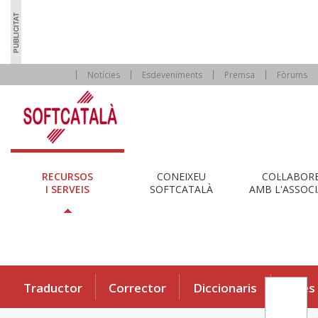
Notícies
Esdeveniments
Premsa
Fòrums
RECURSOS
CONEIXEU
COL·LABOR
I SERVEIS
SOFTCATALÀ
AMB L'ASSOCI
Traductor
Corrector
Diccionaris
Eines